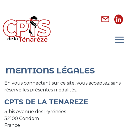
Aller
Panneau de gestion des cookies
au
contenu
principal
MENTIONS LÉGALES
En vous connectant sur ce site, vous acceptez sans
réserve les présentes modalités.
CPTS DE LA TENAREZE
31bis Avenue des Pyrénées
32100 Condom
France